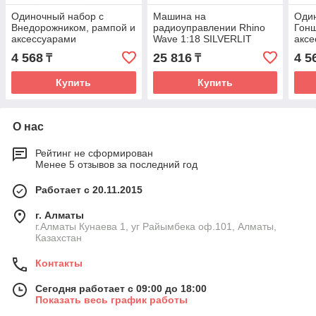
Одиночный набор с
Машина на
Оди
Внедорожником, рампой и
радиоуправлении Rhino
Гонщ
аксессуарами
Wave 1:18 SILVERLIT
аксе
EXOST
4 568
25 816
4 5
₸
₸
Купить
Купить
О нас
Рейтинг не сформирован
Менее 5 отзывов за последний год
Работает с 20.11.2015
г. Алматы
г.Алматы Кунаева 1, уг Райымбека оф.101, Алматы,
Казахстан
Контакты
Сегодня работает с 09:00 до 18:00
Показать весь график работы