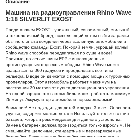
Описание
Машина на радиоуправлении Rhino Wave
1:18 SILVERLIT EXOST
Представляем EXOST - уникальный, современный, стильный
и технологичный бренд, позволяющий детям выйти за рамки
обычного опыта вождения через вселенную автомобилей и
сообщество команды Exost. Покоряй земли, укрощай волны!
Rhino wave способен передвигаться по суше и воде!
Прочные, но легкие шины EPP с инновационным
противоударным подвесным ободом. Rhino Wave может
вращаться на 360 градусов и преодолевать все типы
рельефа. В воде он движется с помощью мощных турбинных
пропеллеров. Этот автомобиль работает максимум на
расстоянии 30 метров от пульта дистанционного управления.
На одной зарядке этот автомобиль может работать максимум
25 минут. Аккумулятор автомобиля перезаряжаемый.
Внимание! Не подходит для детей младше 3-х лет. Опасность
удушья, содержит мелкие детали.Используйте только тот тип
батарей, который рекомендован для данного устройства.
Замена батареек должна производиться только взрослым. Не
смешивайте щелочные, стандартные и перезаряжаемые
батарейки. Разряженные батарейки следует заменять в