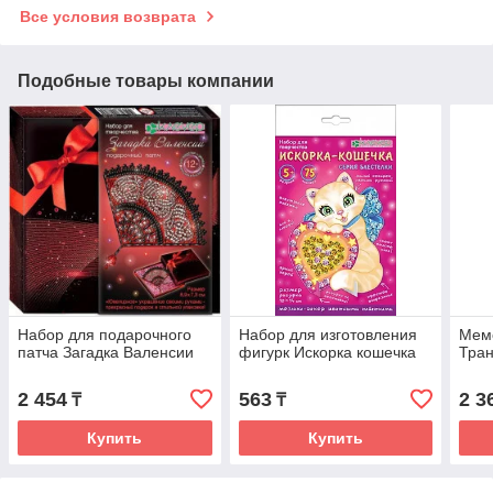
Все условия возврата
Подобные товары компании
Набор для подарочного
Набор для изготовления
Мем
патча Загадка Валенсии
фигурк Искорка кошечка
Тран
2 454
563
2 3
₸
₸
Купить
Купить