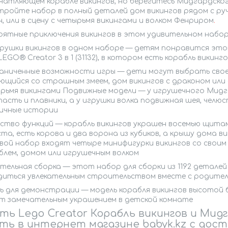
ечатляющем корабле викингов, но берегитесь Мидгардског
тройте набор в полный деталей дом викингов рядом с ру
, или в сцену с четырьмя викингами и волком Фенриром
.
оятные приключения викингов в этом удивительном наборе
грушки викингов в одном наборе — детям понравится это
LEGO® Creator 3 в 1 (31132), в котором есть корабль викин
аниченные возможности игры — дети могут выбрать свое п
ющийся со страшным змеем, дом викингов с драконом или 
ырьмя викингами Подвижные модели — у игрушечного Мидга
пасть и плавники, а у игрушки волка подвижная шея, чел
ичные истории
ство функций — корабль викингов украшен восемью щита
та, есть корова и два ворона из кубиков, а крышу дома 
овой набор входят четыре минифигурки викингов со свои
блем, домом или игрушечным волком
тельная сборка — этот набор для сборки из 1192 детале
диться увлекательным строительством вместе с родител
 для демонстрации — модель корабля викингов высотой бол
т замечательным украшением в детской комнате
ть Lego Creator Корабль викингов и Мидг
ть в интернет магазине babyk.kz с дост