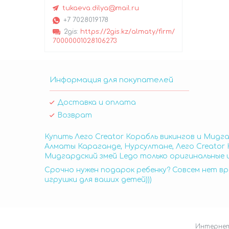
tukaeva.dilya@mail.ru
+7 7028019178
2gis
https://2gis.kz/almaty/firm/
70000001028106273
Информация для покупателей
Доставка и оплата
Возврат
Купить Лего Creator Корабль викингов и Мидга
Алматы Караганде, Нурсултане, Лего Creator К
Мидгардский змей Lego только оригинальные и
Срочно нужен подарок ребенку? Совсем нет вр
игрушки для ваших детей)))