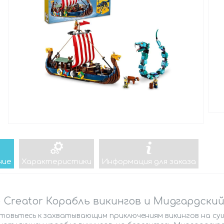
ние
Характеристики
Информация для заказа
 Creator Корабль викингов и Мидгардский 
товьтесь к захватывающим приключениям викингов на суш