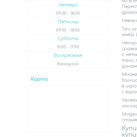
на вп
Четверг
Перес
дракон
09:00
18:00
Невер
Пятница
Три и
09:00
18:00
змей» 
Суббота
Неогр
10:00
17:00
сража
с чет
Воскресенье
тело, 
Выходной
динам
Множе
Карта
баллис
в игр
с кора
Увлека
насла
Модель
стане
Купи
купи