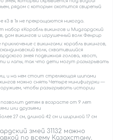
о змея, который скрывается под водой!
чьем, рядом с которым охотится свирепый
 «3 в 1» не прекращаются никогда.
т набор «Корабль викингов и Мидгардский
гов, дом викингов и игрушечный волк Фенрир
риключение с викингами: корабль викингов,
скандинавский волк, схватившийся
рдского змея подвижная голова, хвост,
юсти и лапы, так что дети могут разыгрывать
ми, и на нем стоит стреляющая шипами
викингов можно снять Четыре минифигурки —
м оружием, чтобы разыгрывать истории
й позволит детям в возрасте от 9 лет
ями или друзьями
ее 27 см, длиной 42 см и шириной 17 см
ардский змей 31132 можно
авкой по всему Казахстану.