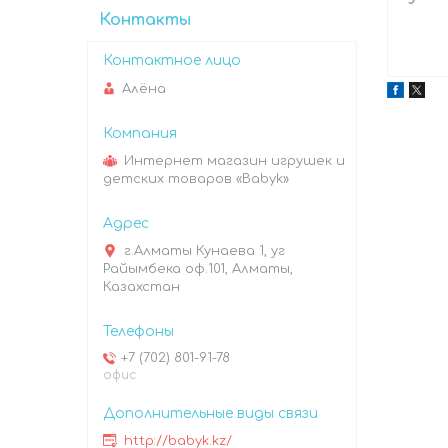
Контакты
Алёна
Интернет магазин игрушек и
детских товаров «Babyk»
г.Алматы Кунаева 1, уг
Райымбека оф.101, Алматы,
Казахстан
+7 (702) 801-91-78
офис
http://babyk.kz/