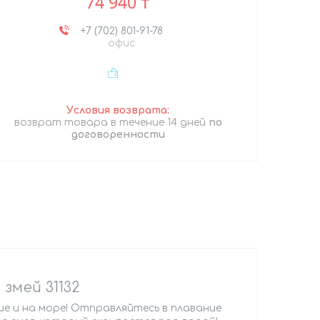
74 940 ₸
+7 (702) 801-91-78
офис
возврат товара в течение 14 дней
по
договоренности
змей 31132
е и на море! Отправляйтесь в плавание