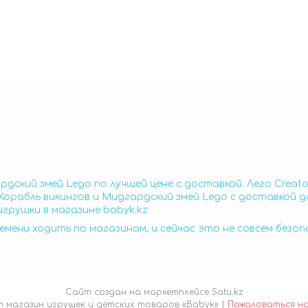
рдский змей Lego по лучшей цене с доставкой. Лего Creat
орабль викингов и Мидгардский змей Lego с доставкой до
грушки в магазине babyk.kz
емени ходить по магазинам, и сейчас это не совсем безо
Сайт создан на маркетплейсе
Satu.kz
Интернет магазин игрушек и детских товаров «Babyk» |
Пожаловаться н