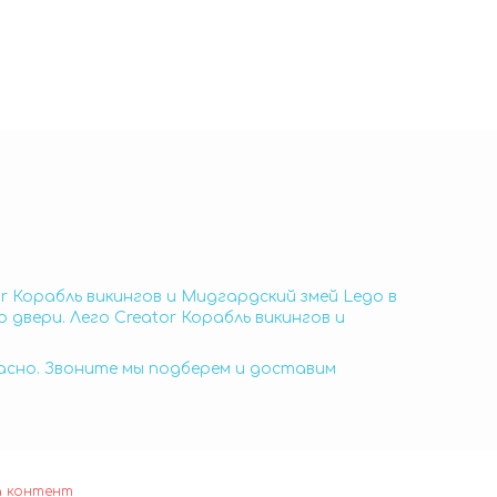
or Корабль викингов и Мидгардский змей Lego в
 двери. Лего Creator Корабль викингов и
пасно. Звоните мы подберем и доставим
а контент