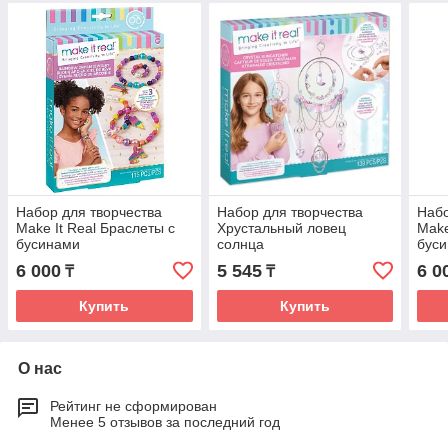
Набор для творчества
Набор для творчества
Набо
Make It Real Браслеты с
Хрустальный ловец
Make
бусинами
солнца
бус
6 000
5 545
6 0
₸
₸
Купить
Купить
О нас
Рейтинг не сформирован
Менее 5 отзывов за последний год