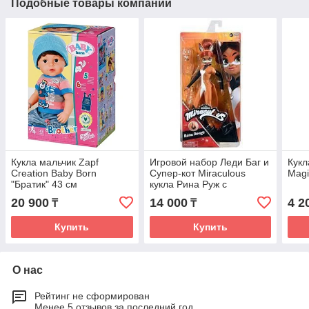
Подобные товары компании
Кукла мальчик Zapf
Игровой набор Леди Баг и
Кукл
Creation Baby Born
Супер-кот Miraculous
Magi
"Братик" 43 см
кукла Рина Руж с
аксессуарами 27 см
20 900
14 000
4 2
₸
₸
Купить
Купить
О нас
Рейтинг не сформирован
Менее 5 отзывов за последний год