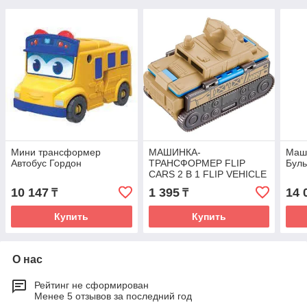
Мини трансформер
МАШИНКА-
Маш
Автобус Гордон
ТРАНСФОРМЕР FLIP
Буль
CARS 2 В 1 FLIP VEHICLE
ЭКСКАВАТОР
10 147
1 395
14 
₸
₸
-АРТИЛЛЕРИЙСКАЯ
МАШИНА
Купить
Купить
О нас
Рейтинг не сформирован
Менее 5 отзывов за последний год