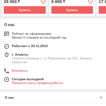
29 000
9 895
17 
₸
₸
Купить
Купить
О нас
Рейтинг не сформирован
Менее 5 отзывов за последний год
Работает с 20.11.2015
г. Алматы
г.Алматы Кунаева 1, уг Райымбека оф.101, Алматы,
Казахстан
Контакты
Сегодня выходной
Показать весь график работы
О нас