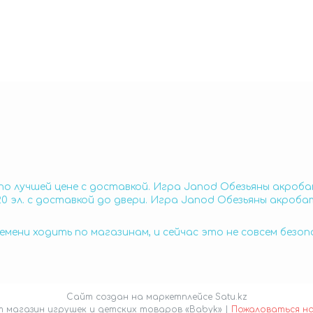
по лучшей цене с доставкой. Игра Janod Обезьяны акроба
 эл. с доставкой до двери. Игра Janod Обезьяны акробат
емени ходить по магазинам, и сейчас это не совсем безо
Сайт создан на маркетплейсе
Satu.kz
Интернет магазин игрушек и детских товаров «Babyk» |
Пожаловаться н