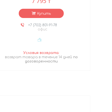
7 795 ₸
Купить
+7 (702) 801-91-78
офис
возврат товара в течение 14 дней
по
договоренности