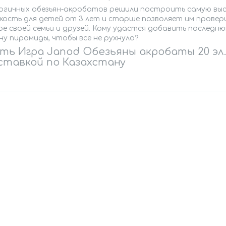
ергичных обезьян-акробатов решили построить самую выс
кость для детей от 3 лет и старше позволяет им провер
е своей семьи и друзей. Кому удастся добавить последнюю
у пирамиды, чтобы все не рухнуло?
ть Игра Janod Обезьяны акробаты 20 эл.
ставкой по Казахстану