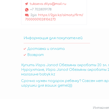
tukaeva.dilya@mail.ru
+7 7028019178
2gis
https://2gis.kz/almaty/firm/
70000001028106273
Информация для покупателей
Доставка и оплата
Возврат
Купить Игра Janod Обезьяны акробаты 20 эл. 
Нурсултане, Игра Janod Обезьяны акробаты 20
магазине babyk.kz
Срочно нужен подарок ребенку? Совсем нет вр
игрушки для ваших детей)))