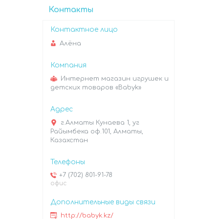
Контакты
Алёна
Интернет магазин игрушек и
детских товаров «Babyk»
г.Алматы Кунаева 1, уг
Райымбека оф.101, Алматы,
Казахстан
+7 (702) 801-91-78
офис
http://babyk.kz/