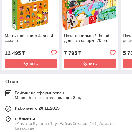
Магнитная книга Janod 4
Пазл тактильный Janod
Пазл
сезона
День в зоопарке 20 эл.
рест
12 495
7 795
5 7
₸
₸
Купить
Купить
О нас
Рейтинг не сформирован
Менее 5 отзывов за последний год
Работает с 20.11.2015
г. Алматы
г.Алматы Кунаева 1, уг Райымбека оф.101, Алматы,
Казахстан