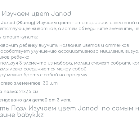
 Изучаем цвет Janod
 Janod (Жанод) Изучаем цвет
– это вариация известной 
етствующее животное, а затем объедините элементы, чт
у стоит купить:
озволит ребенку выучить названия цветов и оттенков
пособствует улучшению ассоциативного мышления, визуа
ыков ребенка
спользуя 3 элемента из набора, малыш сможет собрать кр
азлы легко соединяются между собой
гру можно брать с собой на прогулку
ество элементов:
30 шт.
р пазла:
21x7,5 см
ендовано для детей от 3 лет.
ть Пазл Изучаем цвет Janod по самым 
зине babyk.kz