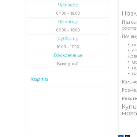
Четверг
Пазл
09:00
18:00
Пятница
Пазлы
соотв
09:00
18:00
Почем
Суббота
п
10:00
17:00
с
Воскресенье
нав
и
Выходной
п
и
Карта
Колич
Разме
Реком
Купи
мага