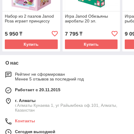
Набор из 2 пазлов Janod
Игра Janod Обезьяны
Игра
Роза играет принцессу
акробаты 20 эл.
рыб
5 950
7 795
9 0
₸
₸
Купить
Купить
О нас
Рейтинг не сформирован
Менее 5 отзывов за последний год
Работает с 20.11.2015
г. Алматы
г.Алматы Кунаева 1, уг Райымбека оф.101, Алматы,
Казахстан
Контакты
Сегодня выходной