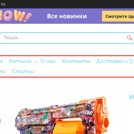
.kz
я
Каталог
О нас
Контакты
Доставка и 
ти
Статьи
И