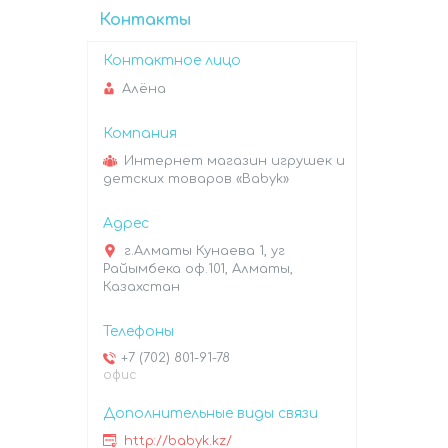
Контакты
Алёна
Интернет магазин игрушек и
детских товаров «Babyk»
г.Алматы Кунаева 1, уг
Райымбека оф.101, Алматы,
Казахстан
+7 (702) 801-91-78
офис
http://babyk.kz/