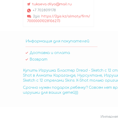
tukaeva.dilya@mail.ru
+7 7028019178
2gis
https://2gis.kz/almaty/firm/
70000001028106273
Информация для покупателей
Доставка и оплата
Возврат
Купить Игрушка Бластер Dread - Sketch с 12 ст
Shot в Алматы Караганде, Нурсултане, Игрушка
Sketch с 12 стрелами Skins X-Shot только ориг
Срочно нужен подарок ребенку? Совсем нет вр
игрушки для ваших детей)))