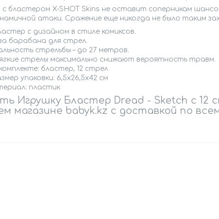
 с бластером X-SHOT Skins не оставит соперникам шансо
инамичной атаки. Сражение еще никогда не было таким з
ластер с дизайном в стиле комиксов.
ва барабана для стрел.
альность стрельбы – до 27 метров.
ягкие стрелы максимально снижают вероятность травм.
комплекте: бластер, 12 стрел
змер упаковки: 6,5х26,5х42 см
ериал: пластик
ть Игрушку Бластер Dread - Sketch с 12 
м магазине babyk.kz с доставкой по все