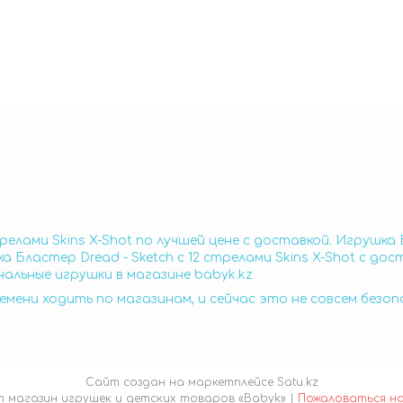
релами Skins X-Shot по лучшей цене с доставкой. Игрушка Б
 Бластер Dread - Sketch с 12 стрелами Skins X-Shot с дос
инальные игрушки в магазине babyk.kz
емени ходить по магазинам, и сейчас это не совсем безо
Сайт создан на маркетплейсе
Satu.kz
Интернет магазин игрушек и детских товаров «Babyk» |
Пожаловаться н