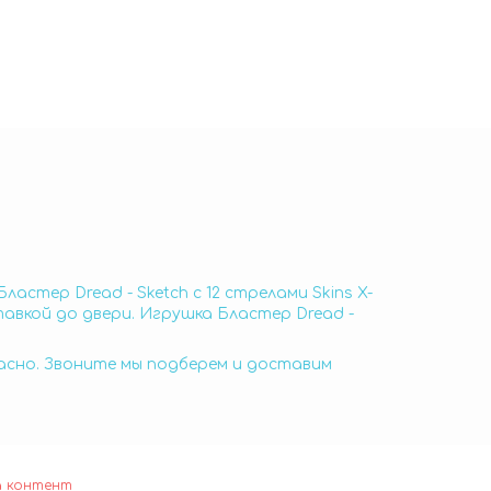
ластер Dread - Sketch с 12 стрелами Skins X-
тавкой до двери. Игрушка Бластер Dread -
пасно. Звоните мы подберем и доставим
а контент