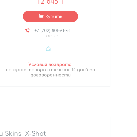
12 645 ₸
Купить
+7 (702) 801-91-78
офис
возврат товара в течение 14 дней
по
договоренности
и Skins X-Shot