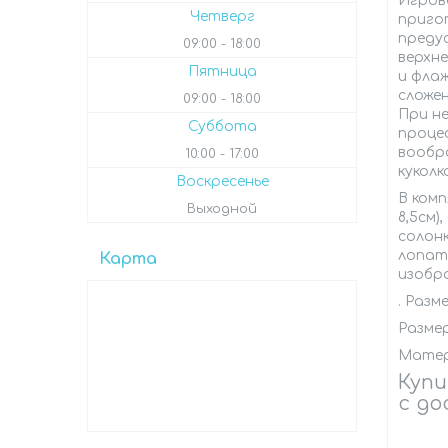
Игров
Четверг
пригот
предус
09:00
18:00
верхн
Пятница
и фла
сложен
09:00
18:00
При не
Суббота
проце
вообр
10:00
17:00
кукол
Воскресенье
В комп
Выходной
8,5см),
солонк
лопаточ
Карта
изобр
. Разм
Размер
Матер
Купи
с до