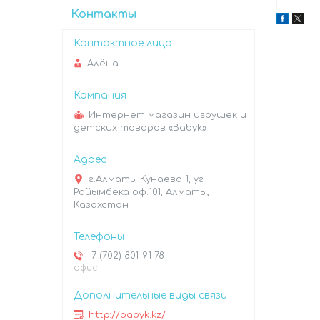
Контакты
Алёна
Интернет магазин игрушек и
детских товаров «Babyk»
г.Алматы Кунаева 1, уг
Райымбека оф.101, Алматы,
Казахстан
+7 (702) 801-91-78
офис
http://babyk.kz/