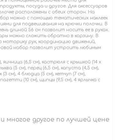
я в полноценное рабочее место для
продукты, посуда и другое. Для аксессуаров
 полочке расположены с обеих сторон. На
абор можно с помощью тематических наклеек
иями для подвешивания на крючки полочки. В
ень длиной 56 см позволит носить ее в руках.
ары можно сложить обратно в корзину. В
ю моторику рук, координацию движений,
гровой набор позволит устроить любимым
 яичница (6,5 см), кастрюля с крышкой (14 х
тыква (5 см), перец (6,5 см), капуста (4,5 см),
3 см), 4 блюдца (5 см), кетчуп (7 см),
 спагетти (10 см), щипцы (9,5 см), 4 ярлычка с
и многое другое по лучшей цене