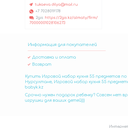
tukaeva.dilya@mail.ru
+7 7028019178
2gis
https://2gis.kz/almaty/firm/
70000001028106273
Информация для покупателей
Доставка и оплата
Возврат
Купить Игровой набор кухня 55 предметов по 
Нурсултане, Игровой набор кухня 55 предмето
babyk.kz
Срочно нужен подарок ребенку? Совсем нет вр
игрушки для ваших детей)))