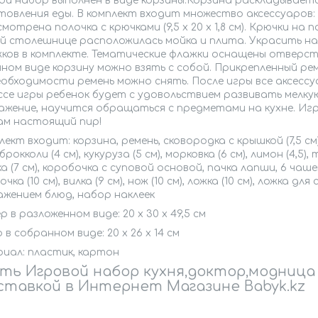
ой набор выполнен в виде корзины.Корзина раскладываетс
овления еды. В комплект входит множество аксессуаров: 
мотрена полочка с крючками (9,5 х 20 х 1,8 см). Крючки на
ей столешнице расположилась мойка и плита. Украсить н
жков в комплекте. Тематические флажки оснащены отверст
ном виде корзину можно взять с собой. Прикрепленный рем
обходимости ремень можно снять. После игры все аксессу
ссе игры ребенок будет с удовольствием развивать мелку
ажение, научится обращаться с предметами на кухне. И
кам настоящий пир!
лект входит: корзина, ремень, сковородка с крышкой (7,5 см),
 брокколи (4 см), кукуруза (5 см), морковка (6 см), лимон (4,5), 
а (7 см), коробочка с суповой основой, пачка лапши, 6 чашек (
ка (10 см), вилка (9 см), нож (10 см), ложка (10 см), ложка для
ажением блюд, набор наклеек
ер в разложенном виде: 20 х 30 х 49,5 см
 в собранном виде: 20 х 26 х 14 см
иал: пластик, картон
ть Игровой набор кухня,доктор,модница 
ставкой в Интернет Магазине Babyk.kz