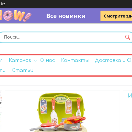
.kz
я
Каталог
О нас
Контакты
Доставка и 
ти
Статьи
И