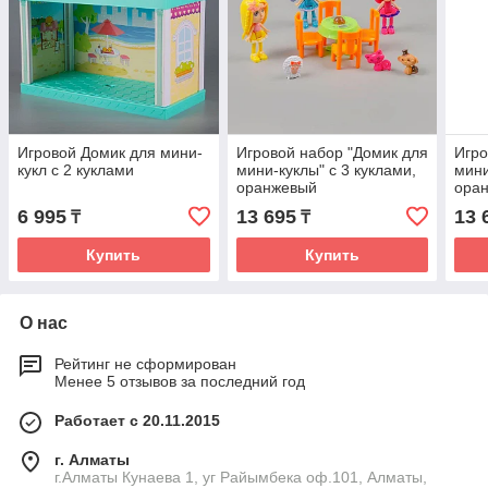
Игровой Домик для мини-
Игровой набор "Домик для
Игро
кукл с 2 куклами
мини-куклы" с 3 куклами,
мини
оранжевый
оран
6 995
13 695
13 
₸
₸
Купить
Купить
О нас
Рейтинг не сформирован
Менее 5 отзывов за последний год
Работает с 20.11.2015
г. Алматы
г.Алматы Кунаева 1, уг Райымбека оф.101, Алматы,