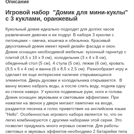
Описание
Игровой набор "Домик для мини-куклы"
с 3 куклами, оранжевый
Кукольный домик идеально подходит для долгих часов
развлечения девочек и ее подруг
.
В наборе 3 куколки с
питомцами – овечка, кошечка и обезьянка. Красивый
двухэтажный домик имеет яркий дизайн фасада и окон.
Домик оснащен необходимой мебелью: кухонный гарнитур с
плитой (4,5 х 10 х 9 см), холодильник (3 х 4 х 8 см),
обеденный стол (5 см), 4 стула (5 см), лежак (6 см), кровать
(9,5 х 6 х 4 см) и ванна (6 х 8,5 х 2,5 см). Разнообразит игру и
сделает ее еще интереснее наличие открывающихся
элементов. Дверь духовки и холодильника открываются. В
ванну можно набрать воды, а после слить воду, подняв одну
из стенок наверх. У куколок подвижные руки, ноги и голова.
Домик оснащен звуковыми и световыми эффектами. При
нажатии на звонок у двери мигают лампочки на входе,
раздается песенка и голос приветствия на английском языке
"Hello". Особенностью игрового набора является то, что он
легко комбинируются с другими наборами этой серии. Это
позволит придумать много игровых сюжетов. Для работы
световых и звуковых эффектов необходимо 2 батарейки типа