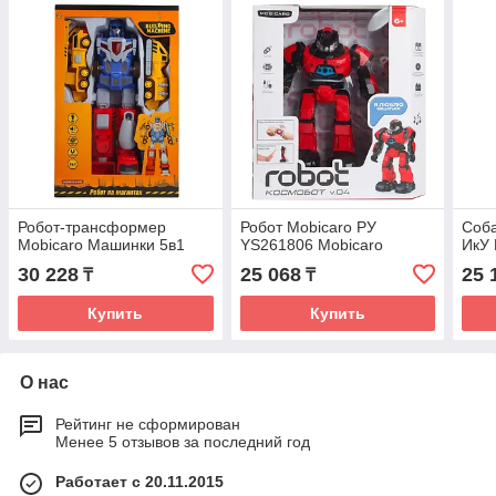
Робот-трансформер
Робот Mobicaro РУ
Соба
Mobicaro Машинки 5в1
YS261806 Mobicaro
ИкУ
30 228
25 068
25 
₸
₸
Купить
Купить
О нас
Рейтинг не сформирован
Менее 5 отзывов за последний год
Работает с 20.11.2015