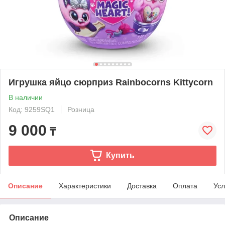
Игрушка яйцо сюрприз Rainbocorns Kittycorn
В наличии
Код: 9259SQ1
Розница
9 000
₸
Купить
Описание
Характеристики
Доставка
Оплата
Усл
Описание