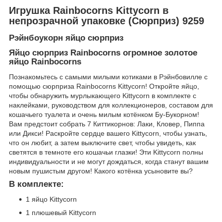
Игрушка Rainbocorns Kittycorn в
непрозрачной упаковке (Сюрприз) 9259
Рэйнбоукорн яйцо сюрприз
Яйцо сюрприз Rainbocorns огромное золотое
яйцо Rainbocorns
Познакомьтесь с самыми милыми котиками в Рэйнбовилле с
помощью сюрприза Rainbocorns Kittycorn! Откройте яйцо,
чтобы обнаружить мурлыкающего Kittycorn в комплекте с
наклейками, руководством для коллекционеров, составом для
кошачьего туалета и очень милым котёнком Бу-Букорном!
Вам предстоит собрать 7 Киттикорнов: Лаки, Кловер, Пиппа
или Дикси! Раскройте сердце вашего Kittycorn, чтобы узнать,
что он любит, а затем выключите свет, чтобы увидеть, как
светятся в темноте его кошачьи глазки! Эти Kittycorn полны
индивидуальности и не могут дождаться, когда станут вашим
новым пушистым другом! Какого котёнка усыновите вы?
В комплекте:
1 яйцо Kittycorn
1 плюшевый Kittycorn