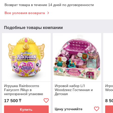
Возврат товара в течение 14 дней по договоренности
Все условия возврата
Подобные товары компании
Игрушка Rainbocorns
Игровой набор Li'l
Игро
Fairycorn Яйцо в
Woodzeez Гостинная и
Woo
непрозрачной упаковке
Детская
(Сюрприз)
17 500
8 5
₸
Цену уточняйте
Купить