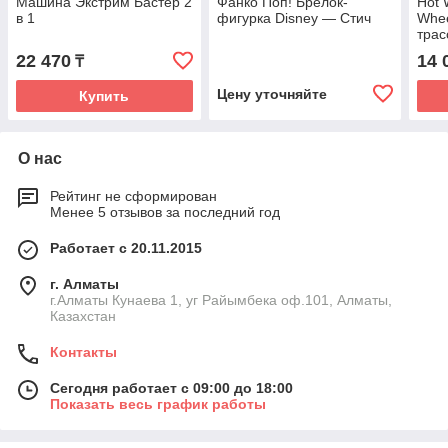
Машина Экстрим Бастер 2
Фанко Поп! Брелок-
Hot 
в 1
фигурка Disney — Стич
Whee
трас
22 470
14 
₸
Цену уточняйте
Купить
О нас
Рейтинг не сформирован
Менее 5 отзывов за последний год
Работает с 20.11.2015
г. Алматы
г.Алматы Кунаева 1, уг Райымбека оф.101, Алматы,
Казахстан
Контакты
Сегодня работает с 09:00 до 18:00
Показать весь график работы