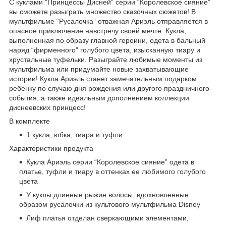
С куклами “Принцессы Дисней” серии “Королевское сияние”
вы сможете разыграть множество сказочных сюжетов! В
мультфильме “Русалочка” отважная Ариэль отправляется в
опасное приключение навстречу своей мечте. Кукла,
выполненная по образу главной героини, одета в бальный
наряд “фирменного” голубого цвета, изысканную тиару и
хрустальные туфельки. Разыграйте любимые моменты из
мультфильма или придумайте новые захватывающие
истории! Кукла Ариэль станет замечательным подарком
ребенку по случаю дня рождения или другого праздничного
события, а также идеальным дополнением коллекции
диснеевских принцесс!
В комплекте
1 кукла, юбка, тиара и туфли
Характеристики продукта
Кукла Ариэль серии “Королевское сияние” одета в
платье, туфли и тиару в оттенках ее любимого голубого
цвета
У куклы длинные рыжие волосы, вдохновленные
образом русалочки из культового мультфильма Disney
Лиф платья отделан сверкающими элементами,