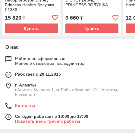
Набор игровой Disney
DISNEY DISNEY
Прин
Princess Hasbro Золушка
PRINCESS ЗОЛУШКА
Hasb
F1386
15 820
9 660
12 
₸
₸
Купить
Купить
О нас
Рейтинг не сформирован
Менее 5 отзывов за последний год
Работает с 20.11.2015
г. Алматы
г.Алматы Кунаева 1, уг Райымбека оф.101, Алматы,
Казахстан
Контакты
Сегодня работает с 10:00 до 17:00
Показать весь график работы