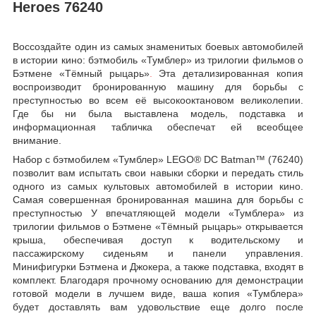
Heroes 76240
Воссоздайте один из самых знаменитых боевых автомобилей
в истории кино: бэтмобиль «Тумблер» из трилогии фильмов о
Бэтмене «Тёмный рыцарь»
.
Эта детализированная копия
воспроизводит бронированную машину для борьбы с
преступностью во всем её высокооктановом великолепии.
Где бы ни была выставлена модель, подставка и
информационная табличка обеспечат ей всеобщее
внимание.
Набор c бэтмобилем «Тумблер» LEGO® DC Batman™ (76240)
позволит вам испытать свои навыки сборки и передать стиль
одного из самых культовых автомобилей в истории кино.
Самая совершенная бронированная машина для борьбы с
преступностью У впечатляющей модели «Тумблера» из
трилогии фильмов о Бэтмене «Тёмный рыцарь» открывается
крыша, обеспечивая доступ к водительскому и
пассажирскому сиденьям и панели управления.
Минифигурки Бэтмена и Джокера, а также подставка, входят в
комплект. Благодаря прочному основанию для демонстрации
готовой модели в лучшем виде, ваша копия «Тумблера»
будет доставлять вам удовольствие еще долго после