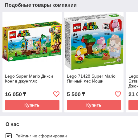
Подобные товары компании
Lego Super Mario Дикси
Lego 71428 Super Mario
Lego
Конг в джунглях
Яичный лес Йоши
Бэтв
Джо
16 050
5 500
21 
₸
₸
Купить
Купить
О нас
Рейтинг не сформирован