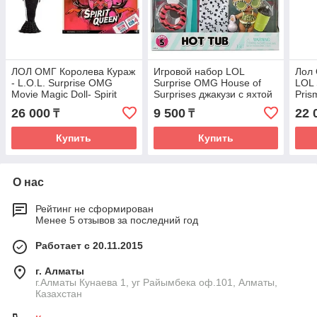
ЛОЛ ОМГ Королева Кураж
Игровой набор LOL
Лол 
- L.O.L. Surprise OMG
Surprise OMG House of
LOL 
Movie Magic Doll- Spirit
Surprises джакузи с яхтой
Pris
Queen
и 8 сюрпризами
26 000
9 500
22 
₸
₸
Купить
Купить
О нас
Рейтинг не сформирован
Менее 5 отзывов за последний год
Работает с 20.11.2015
г. Алматы
г.Алматы Кунаева 1, уг Райымбека оф.101, Алматы,
Казахстан