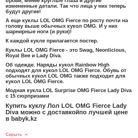
брови, менее круглые глаза и другие
измененные детали. Так что лица у них теперь
будут другие!
А еще куклы LOL OMG Fierce по росту почти на
голову выше обычных кукол OMG. И у них
шарнирные ноги (и руки)!
К каждой кукле прилагается постер.
Куклы LOL OMG Fierce - это Swag, Neonlicious,
Royal Bee и Lady Diva.
Об одежде. Наряды кукол Rainbow High
подходят для кукол LOL OMG Fierce. Обувь от
обычных кукол LOL OMG также подходит для
кукол LOL OMG Fierce.
Модная кукла LOL Surprise OMG Fierce Lady Diva
с 15 сюрпризами
Купить куклу Лол LOL OMG Fierce Lady
Diva можно с доставкойпо лучшей цене
в babyk.kz
Скрыть