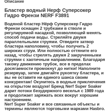
Описание
Бластер водный Нерф Суперсокер
Гидро Френзи NERF F3891
Водяной бластер Нёрф Суперсокер Гидро
Френзи оснащен 2 трубками в стволе и
регулируемой насадкой, позволяющей менять
способ подачи воды. Стреляйте двумя
параллельными струями. Отведите затвор
бластера наполовину, чтобы получить 2
широких струи. Или полностью оттяните его
назад, чтобы стрелять двумя 2 закрученными
струями с хаотичным направлением. Благодаря
такому движению трубок, все в пределах
досягаемости промокнут до нитки! Наполните
резервуар, затем двигайте рукоятку бластера, и
вы не оставите ни единого шанса своим
конкурентам! Окунитесь в водные приключения
на открытом воздухе! Бренд Nerf Super Soaker
дарит потоки безудержного веселья с 1989 года
и продолжает заряжать всех вокруг хорошим
настроением.
Nerf Super Soaker и все связанные объекты и
термины являются торговыми марками Hasbro.