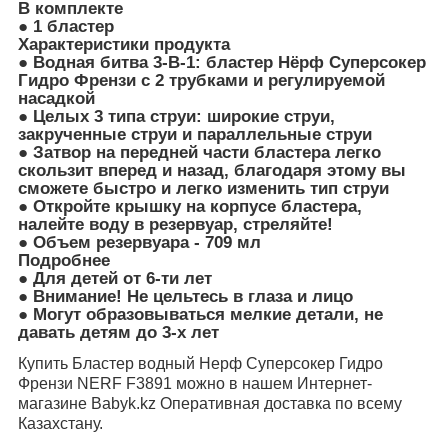
В комплекте
● 1 бластер
Характеристики продукта
● Водная битва 3-В-1: бластер Нёрф Суперсокер
Гидро Френзи с 2 трубками и регулируемой
насадкой
● Целых 3 типа струи: широкие струи,
закрученные струи и параллельные струи
● Затвор на передней части бластера легко
скользит вперед и назад, благодаря этому вы
сможете быстро и легко изменить тип струи
● Откройте крышку на корпусе бластера,
налейте воду в резервуар, стреляйте!
● Объем резервуара - 709 мл
Подробнее
● Для детей от 6-ти лет
● Внимание! Не цельтесь в глаза и лицо
● Могут образовываться мелкие детали, не
давать детям до 3-х лет
Купить Бластер водный Нерф Суперсокер Гидро
Френзи NERF F3891 можно в нашем Интернет-
магазине Babyk.kz Оперативная доставка по всему
Казахстану.