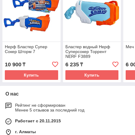
Нерф Бластер Супер
Бластер водный Нерф
Меч 
Сокер Шторм 7
Суперсокер Торрент
NERF F3889
10 900
6 235
6 0
₸
₸
Купить
Купить
О нас
Рейтинг не сформирован
Менее 5 отзывов за последний год
Работает с 20.11.2015
г. Алматы