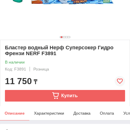
Бластер водный Нерф Суперсокер Гидро
Френзи NERF F3891
В наличии
Код: F3891
Розница
11 750
₸
Купить
Описание
Характеристики
Доставка
Оплата
Усл