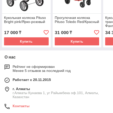
Кукольная коляска Pituso
Прогулочная коляска
Куко
Bright pink/Ярко-розовый
Pituso Toledo Red/Красный
тран
Фант
17 000
31 000
34 
₸
₸
Купить
Купить
О нас
Рейтинг не сформирован
Менее 5 отзывов за последний год
Работает с 20.11.2015
г. Алматы
г.Алматы Кунаева 1, уг Райымбека оф.101, Алматы,
Казахстан
Контакты