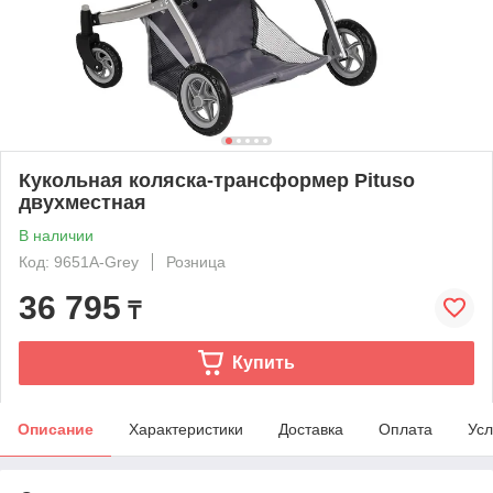
Кукольная коляска-трансформер Pituso
двухместная
В наличии
Код: 9651A-Grey
Розница
36 795
₸
Купить
Описание
Характеристики
Доставка
Оплата
Усл