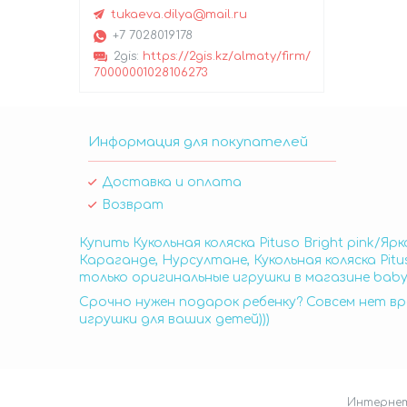
tukaeva.dilya@mail.ru
+7 7028019178
2gis
https://2gis.kz/almaty/firm/
70000001028106273
Информация для покупателей
Доставка и оплата
Возврат
Купить Кукольная коляска Pituso Bright pink/Яр
Караганде, Нурсултане, Кукольная коляска Pitus
только оригинальные игрушки в магазине baby
Срочно нужен подарок ребенку? Совсем нет вр
игрушки для ваших детей)))