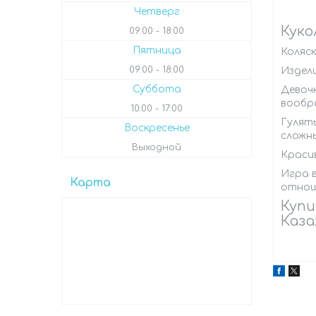
Четверг
Куко
09:00
18:00
Пятница
Коляск
09:00
18:00
Издел
Суббота
Девочк
вообр
10:00
17:00
Гулять
Воскресенье
сложны
Выходной
Краси
Игра 
Карта
отноше
Купи
Каза