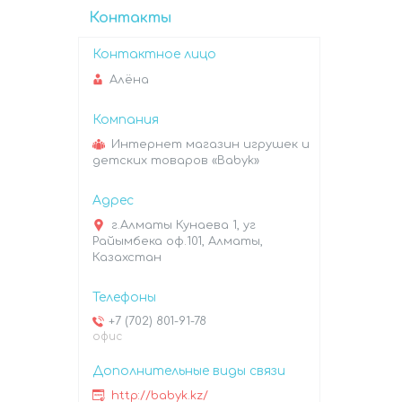
Контакты
Алёна
Интернет магазин игрушек и
детских товаров «Babyk»
г.Алматы Кунаева 1, уг
Райымбека оф.101, Алматы,
Казахстан
+7 (702) 801-91-78
офис
http://babyk.kz/