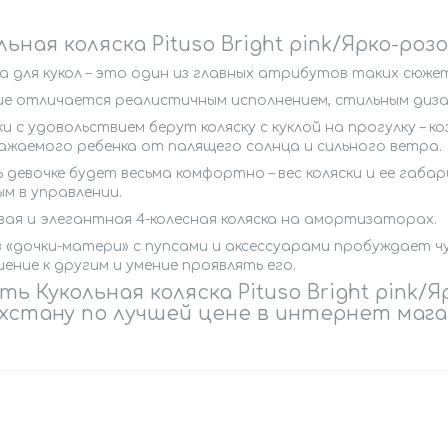
льная коляска Pituso Bright pink/Ярко-роз
а для кукол – это один из главных атрибутов таких сюжет
ие отличается реалистичным исполнением, стильным диза
и с удовольствием берут коляску с куклой на прогулку –
ажаемого ребенка от палящего солнца и сильного ветра.
 девочке будет весьма комфортно – вес коляски и ее габ
м в управлении.
вая и элегантная 4-колесная коляска на амортизаторах.
в «дочки-матери» с пупсами и аксессуарами пробуждает 
ние к другим и умение проявлять его.
ть Кукольная коляска Pituso Bright pink/
хстану по лучшей цене в интернет маг