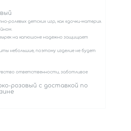
овый
но-ролевых детских игр, как «дочки-матери».
йном.
 козырек на капюшоне надежно защищает
ариты небольшие, поэтому изделие не будет
чувство ответственности, заботливое
Ярко-розовый с доставкой по
азине