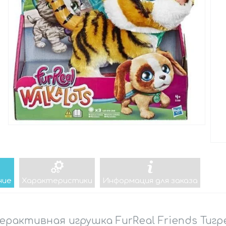
ние
Характеристики
Информация для заказа
рактивная игрушка FurReal Friends Тигр