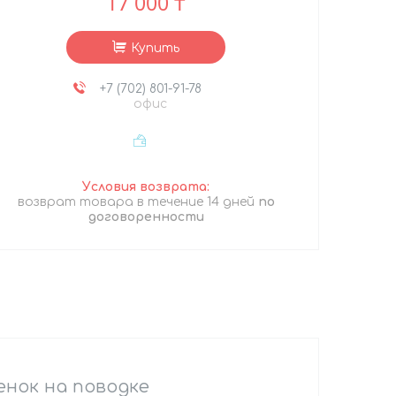
17 000 ₸
Купить
+7 (702) 801-91-78
офис
возврат товара в течение 14 дней
по
договоренности
енок на поводке