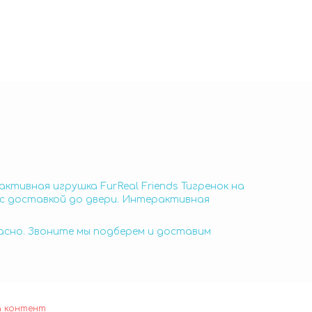
ктивная игрушка FurReal Friends Тигренок на
е с доставкой до двери. Интерактивная
пасно. Звоните мы подберем и доставим
а контент