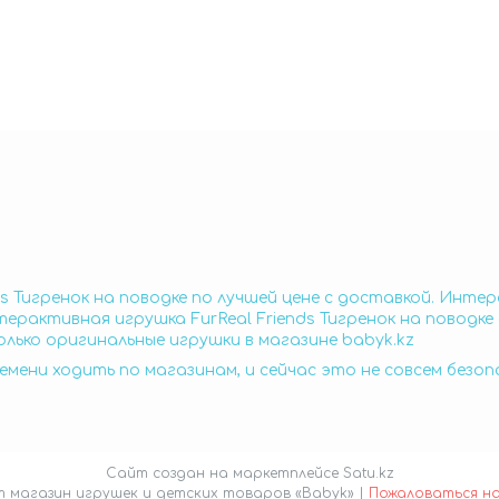
 Тигренок на поводке по лучшей цене с доставкой. Интера
ерактивная игрушка FurReal Friends Тигренок на поводк
только оригинальные игрушки в магазине babyk.kz
емени ходить по магазинам, и сейчас это не совсем безо
Сайт создан на маркетплейсе
Satu.kz
Интернет магазин игрушек и детских товаров «Babyk» |
Пожаловаться н