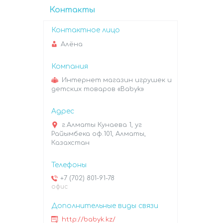
Контакты
Алёна
Интернет магазин игрушек и
детских товаров «Babyk»
г.Алматы Кунаева 1, уг
Райымбека оф.101, Алматы,
Казахстан
+7 (702) 801-91-78
офис
http://babyk.kz/