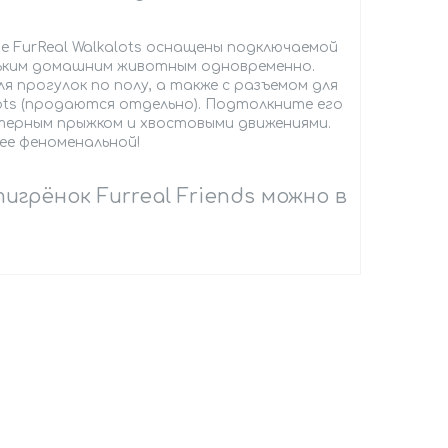
е FurReal Walkalots оснащены подключаемой
льким домашним животным одновременно.
 прогулок по полу, а также с разъемом для
ots (продаются отдельно). Подтолкните его
актерным прыжком и хвостовыми движениями.
ее феноменальной!
рёнок Furreal Friends можно в