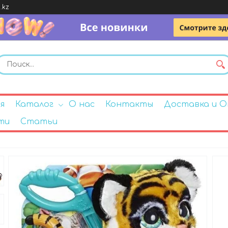
.kz
я
Каталог
О нас
Контакты
Доставка и 
ти
Статьи