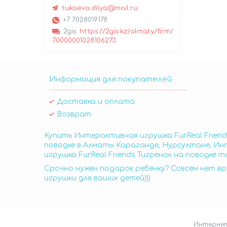
tukaeva.dilya@mail.ru
+7 7028019178
2gis
https://2gis.kz/almaty/firm/
70000001028106273
Информация для покупателей
Доставка и оплата
Возврат
Купить Интерактивная игрушка FurReal Friends
поводке в Алматы Караганде, Нурсултане, Инт
игрушка FurReal Friends Тигренок на поводке 
Срочно нужен подарок ребенку? Совсем нет вр
игрушки для ваших детей)))