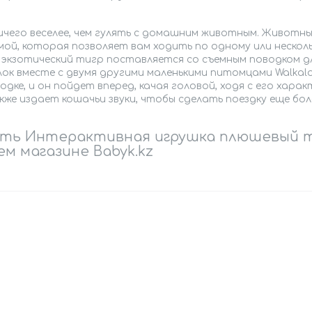
ичего веселее, чем гулять с домашним животным. Животны
мой, которая позволяет вам ходить по одному или неско
экзотический тигр поставляется со съемным поводком для
лок вместе с двумя другими маленькими питомцами Walkal
одке, и он пойдет вперед, качая головой, ходя с его хар
же издает кошачьи звуки, чтобы сделать поездку еще бол
ть Интерактивная игрушка плюшевый тиг
м магазине Babyk.kz