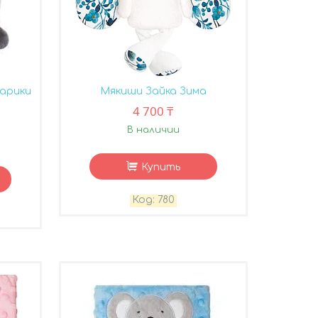
арики
Мякиши Зайка Зима
4 700 ₸
В наличии
Купить
780