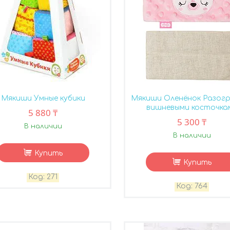
Мякиши Умные кубики
Мякиши Оленёнок Разогр
вишневыми косточка
5 880 ₸
5 300 ₸
В наличии
В наличии
Купить
Купить
271
764