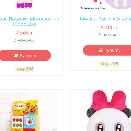
иши Подушка Малышарики
Мякиши Зайка Айя на 
(Барашик)
5 400 ₸
7 565 ₸
В наличии
В наличии
Купить
Купить
798
583