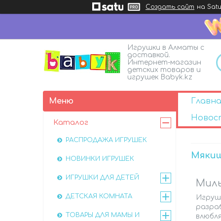
Создать сайт
на Satu
Игрушки в Алматы с
доставкой.
Интернет-магазин
детских товаров и
игрушек Babyk.kz
Главна
Новос
Каталог
РАСПРОДАЖА ИГРУШЕК
Мякиш
НОВИНКИ ИГРУШЕК
ИГРУШКИ ДЛЯ ДЕТЕЙ
Милы
ДЕТСКАЯ КОМНАТА
Игрушк
разраб
ТОВАРЫ ДЛЯ МАМЫ И
влюбл