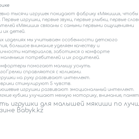
рике
вно тысячи игрушек покидают фабрику «Мякиши», чтобы 
 Первые игрушки, первые звуки, первые улыбки, первые сло
ателей «Мякиши» связаны с самыми первыми ощущениями
и их детей.
их изделиях мы учитываем особенности детского
ия, большое внимание уделяем качеству и
гичности материалов, заботимся о комфорте
маленьких потребителей и их родителей.
омфортеры помогают малышу уснуть.
зоГрелки справляются с коликами.
грушки на руку развивают интеллект.
оврики стимулируют 5 чувств.
люшевые игрушки развивают эмоциональный интеллект.
гкие кубики улучшают мелкую моторику, внимание, памят
ть игрушки для малышей мякиши по лучш
зине Babyk.kz