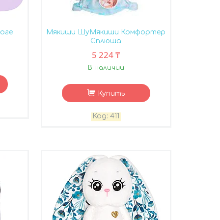
йоге
Мякиши ШуМякиши Комфортер
Сплюша
5 224 ₸
В наличии
Купить
411