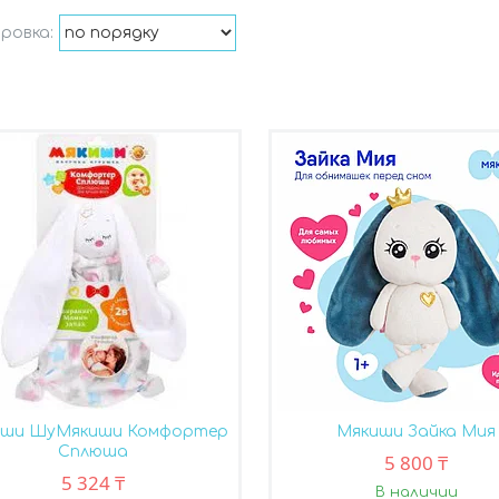
иши ШуМякиши Комфортер
Мякиши Зайка Мия
Сплюша
5 800 ₸
5 324 ₸
В наличии