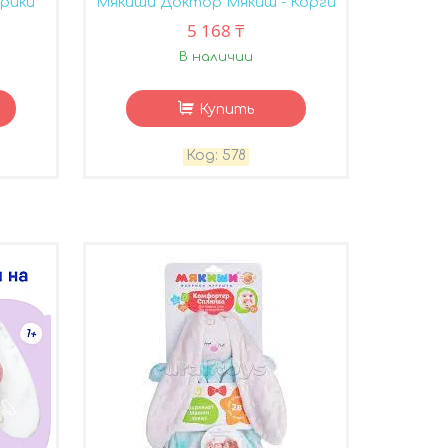
рики
Мякиши Доктор Мякиш - Корги
5 168 ₸
В наличии
Купить
578