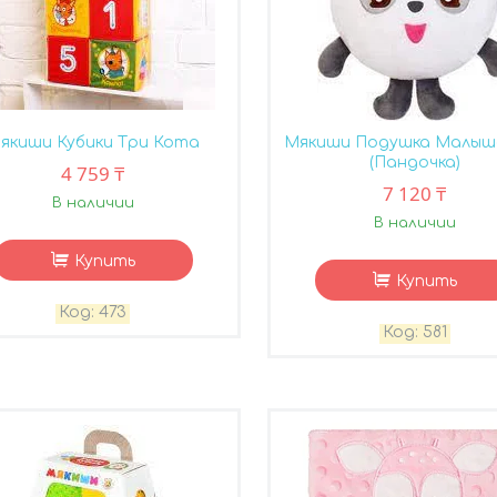
якиши Кубики Три Кота
Мякиши Подушка Малыш
(Пандочка)
4 759 ₸
7 120 ₸
В наличии
В наличии
Купить
Купить
473
581