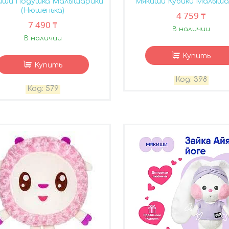
иши Подушка Малышарики
Мякиши Кубики Малыша
(Нюшенька)
4 759 ₸
7 490 ₸
В наличии
В наличии
Купить
Купить
398
579