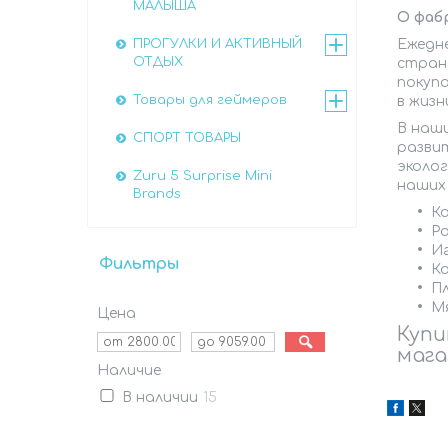
МАЛЫША
О фаб
Ежедне
ПРОГУЛКИ И АКТИВНЫЙ
ОТДЫХ
стран.
покуп
Товары для геймеров
в жизн
В наш
СПОРТ ТОВАРЫ
развит
эколо
Zuru 5 Surprise Mini
наших 
Brands
К
Ра
И
Фильтры
К
П
Мя
Цена
Купи
мага
Наличие
В наличии
15