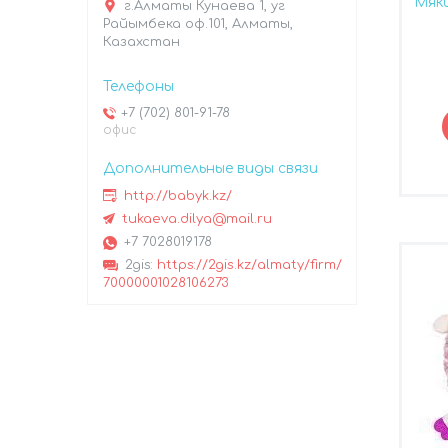
Мяк
г.Алматы Кунаева 1, уг
Райымбека оф.101, Алматы,
Казахстан
+7 (702) 801-91-78
офис
http://babyk.kz/
tukaeva.dilya@mail.ru
+7 7028019178
2gis
https://2gis.kz/almaty/firm/
70000001028106273