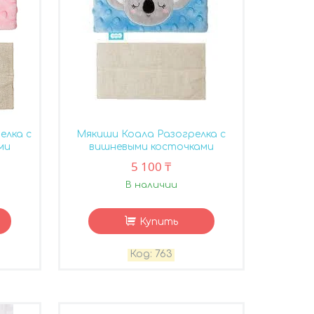
елка с
Мякиши Коала Разогрелка с
ми
вишневыми косточками
5 100 ₸
В наличии
Купить
763