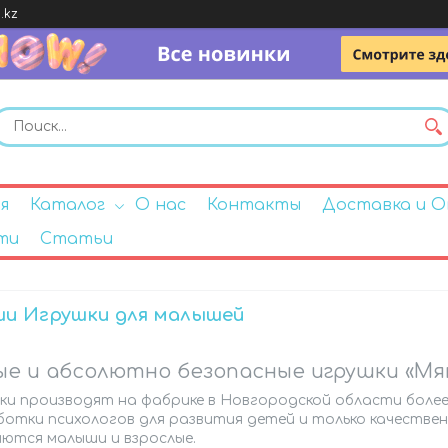
.kz
я
Каталог
О нас
Контакты
Доставка и 
ти
Статьи
и Игрушки для малышей
е и абсолютно безопасные игрушки «Мя
и производят на фабрике в Новгородской области более 
отки психологов для развития детей и только качестве
яются малыши и взрослые.