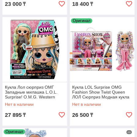
23 000
18 400
₸
₸
Оригинал
Кукла Лол сюрприз ОМГ
Кукла LOL Surprise OMG
Западные милашка L.O.L.
Fashion Show Twist Queen
Surprise! O.M.G. Western
ЛОЛ Сюрприз Модная кукла
Cutie
Твист Квин
Нет в наличии
Нет в наличии
27 895
26 500
₸
₸
Оригинал