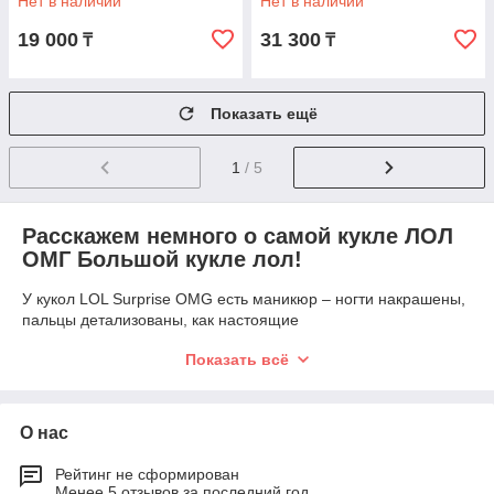
Нет в наличии
Нет в наличии
19 000
31 300
₸
₸
Показать ещё
1
/ 5
Расскажем немного о самой кукле ЛОЛ
ОМГ Большой кукле лол!
У кукол LOL Surprise OMG есть маникюр – ногти накрашены,
пальцы детализованы, как настоящие
Кукла LOL OMG приходят не в шарах и капсулах, как
Показать всё
обычные ЛОЛ Сюрприз, а в больших коробках бирюзового
цвета.
На упаковке написано название кукол, количество сюрпризов
О нас
и номер серии. А также на упаковке есть фото куклы LOL
OMG, которая внутри. То есть вы точно знаете какую куклу
Рейтинг не сформирован
вы получите.
Менее 5 отзывов за последний год