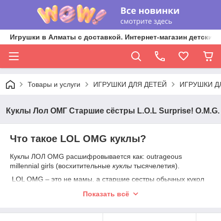
Игрушки в Алматы с доставкой. Интернет-магазин детских 
Товары и услуги
ИГРУШКИ ДЛЯ ДЕТЕЙ
ИГРУШКИ Д
Куклы Лол ОМГ Старшие сёстры L.O.L Surprise! O.M.G.
Что такое LOL OMG куклы?
Куклы ЛОЛ OMG расшифровывается как: outrageous
millennial girls (восхитительные
куклы
тысячелетия).
LOL OMG – это не мамы, а старшие сестры обычных кукол
ЛОЛ Сюрприз.
Показать всё
Рост кукол ЛОЛ Сюрприз ОМГ – 24 см.
Куклы ЛОЛ ОМГ отличаются от других кукол ЛОЛ фигурой,