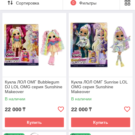
ростом, у кукол ЛОЛ более широкие бедра и контрастно
Сортировка
0
Фильтры
узкая талия. У кукол лол омг натуральные волосы, большие
красивые глаза и пухлые губы. Куклы ЛОЛ ОМГ имеют более
экстравагантные и модные прически, наряды, много
аксессуаров. Ну и еще, самое главное, что это куклы-
сюрпризы. У кокол ЛОЛ ОМГ невероятные образы!
Ножки виниловые и скрытый под кожей шарнир, а руки с
открым шарниром!
Купить Куклу ЛОЛ ОМГ старшую сестру
малышки лол с доставкой по лучшей
цене можно в нашем магазине babyk.kz
Кукла ЛОЛ ОМГ Bubblegum
Кукла ЛОЛ ОМГ Sunrise LOL
DJ LOL OMG серия Sunshine
OMG серия Sunshine
Makeover
Makeover
В наличии
В наличии
22 000
22 000
₸
₸
Купить
Купить