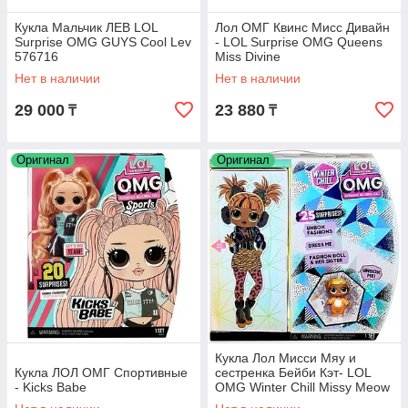
Кукла Мальчик ЛЕВ LOL
Лол ОМГ Квинс Мисс Дивайн
Surprise OMG GUYS Cool Lev
- LOL Surprise OMG Queens
576716
Miss Divine
Нет в наличии
Нет в наличии
29 000
23 880
₸
₸
Оригинал
Оригинал
Кукла Лол Мисси Мяу и
Кукла ЛОЛ ОМГ Спортивные
сестренка Бейби Кэт- LOL
- Kicks Babe
OMG Winter Chill Missy Meow
и сестренка Baby Cat