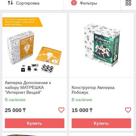
Сортировка
0
Фильтры
Купить эксперементы для детей и
научные с доставкой можно в babyk.kz
Амперка Дополнение к
набору МАТРЕШКА
Конструктор Амперка
"Интернет Вещей"
Робожук
В наличии
В наличии
25 000
15 000
₸
₸
Купить
Купить