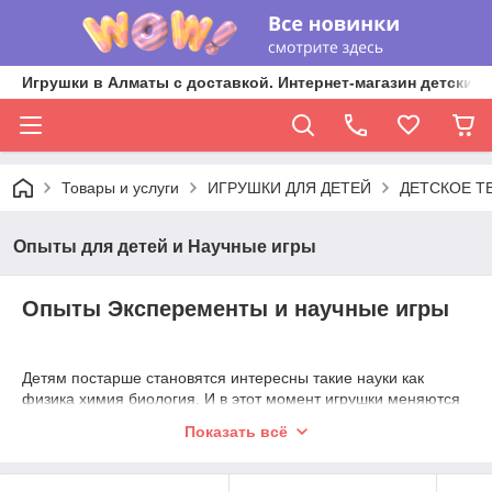
Игрушки в Алматы с доставкой. Интернет-магазин детских 
Товары и услуги
ИГРУШКИ ДЛЯ ДЕТЕЙ
ДЕТСКОЕ Т
Опыты для детей и Научные игры
Опыты Эксперементы и научные игры
Детям постарше становятся интересны такие науки как
физика химия биология. И в этот момент игрушки меняются
на умные игры и опыты.
Показать всё
Если вы не знаете что подарить ребенку на день рождения ,
ребенку которому уже не интересно играть в игрушки опыты
и научные игры отличный вариант подарка