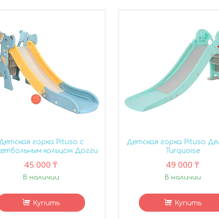
Детская горка Pituso с
Детская горка Pituso Де
кетбольным кольцом Догги
Turquoise
45 000 ₸
49 000 ₸
В наличии
В наличии
Купить
Купить