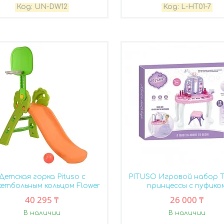
UN-DW12
L-HT01-7
Детская горка Pituso с
PITUSO Игровой набор 
кетбольным кольцом Flower
принцессы с пуфико
40 295 ₸
26 000 ₸
В наличии
В наличии