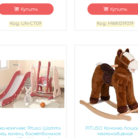
Купить
Купить
UN-CT09
HWA1319219
ка-комплекс Pituso Шаттл
PITUSO Качалка Лоша
рка, качели, баскетбольное
мягконабивная