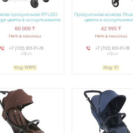
яска прогулочная PITUSO
Прогулочная коляска Pitus
age цвета в ассортименте
цвета в ассортимен
60 000 ₸
42 995 ₸
Нет в наличии
Нет в наличии
+7 (702) 801-91-78
+7 (702) 801-91-78
офис
офис
W890
Х1