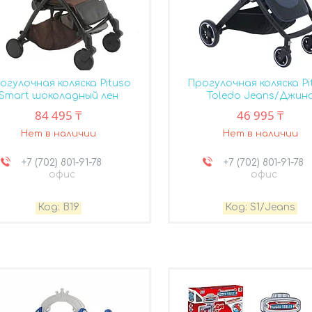
огулочная коляска Pituso
Прогулочная коляска Pi
Smart шоколадный лен
Toledo Jeans/Джин
84 495 ₸
46 995 ₸
Нет в наличии
Нет в наличии
+7 (702) 801-91-78
+7 (702) 801-91-78
офис
офис
B19
S1/Jeans