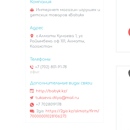
Интернет магазин игрушек и
детских товаров «Babyk»
г.Алматы Кунаева 1, уг
Райымбека оф.101, Алматы,
Казахстан
+7 (702) 801-91-78
офис
http://babyk.kz/
tukaeva.dilya@mail.ru
+7 7028019178
2gis
https://2gis.kz/almaty/firm/
70000001028106273