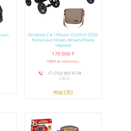
tuso
Коляска 2 в 1 Pituso Confort 2020
с
Капучино+Кожа Мокко/Рама
Черная
170 000 ₸
Нет в наличии
+7 (702) 801-91-78
офис
( 12 )