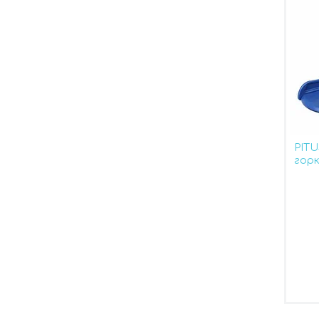
PIT
горк