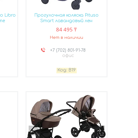
o Libro
Прогулочная коляска Pituso
те
Smart лавандовый лен
84 495 ₸
Нет в наличии
+7 (702) 801-91-78
офис
B19