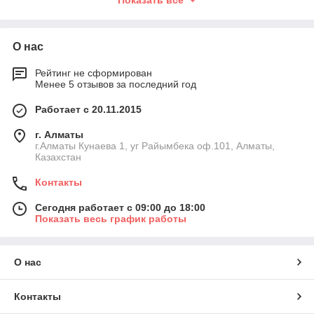
Показать всё
ручке, но иногда кукла сделает все свои дела в памперс и
сообщит об этом. Кукла очень подвижная мимика — лицо
выражает различные эмоции — радость, огорчение.
О нас
Рейтинг не сформирован
Менее 5 отзывов за последний год
Работает с 20.11.2015
г. Алматы
г.Алматы Кунаева 1, уг Райымбека оф.101, Алматы,
Казахстан
Контакты
Сегодня работает с 09:00 до 18:00
Показать весь график работы
О нас
Контакты